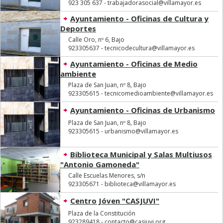
923 305 637 - trabajadorasocial@villamayor.es
Ayuntamiento - Oficinas de Cultura y
Deportes
Calle Oro, nº 6, Bajo
923305637 - tecnicodecultura@villamayor.es
Ayuntamiento - Oficinas de Medio
ambiente
Plaza de San Juan, nº 8, Bajo
923305615 - tecnicomedioambiente@villamayor.es
Ayuntamiento - Oficinas de Urbanismo
Plaza de San Juan, nº 8, Bajo
923305615 - urbanismo@villamayor.es
Biblioteca Municipal y Salas Multiusos
"Antonio Gamoneda"
Calle Escuelas Menores, s/n
923305671 - biblioteca@villamayor.es
Centro Jóven "CASJUVI"
Plaza de la Constitución
923289418 - contacto@casjuvi.org