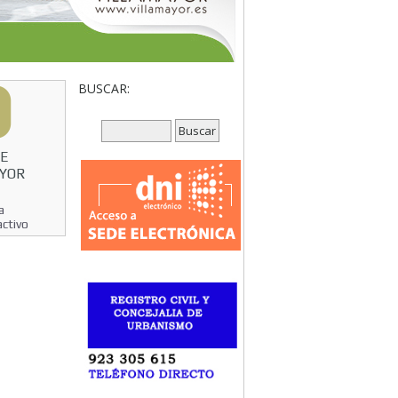
BUSCAR:
CE
AYOR
a
activo