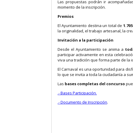
Las propuestas podrán ir acompañadas
momento de la inscripción.
Premios
El Ayuntamiento destina un total de
1.70
la originalidad, el trabajo artesanal, la c
Invitación a la participación
Desde el Ayuntamiento se anima a
tod
participar activamente en esta celebrac
viva una tradición que forma parte de la i
El Carnaval es una oportunidad para disfr
lo que se invita a toda la ciudadanía a s
Las
bases completas del concurso
pued
.- Bases Participación.
.- Documento de Inscripción
.