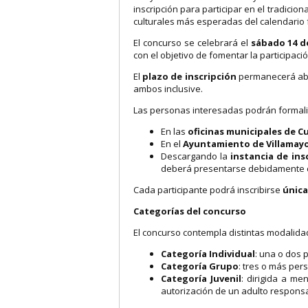
inscripción para participar en el tradicion
culturales más esperadas del calendario f
El concurso se celebrará el
sábado 14 d
con el objetivo de fomentar la participació
El
plazo de inscripción
permanecerá abi
ambos inclusive.
Las personas interesadas podrán formaliz
En las
oficinas municipales de C
En el
Ayuntamiento de Villamay
Descargando la
instancia de ins
deberá presentarse debidamente c
Cada participante podrá inscribirse
única
Categorías del concurso
El concurso contempla distintas modalidade
Categoría Individual
: una o dos
Categoría Grupo
: tres o más per
Categoría Juvenil
: dirigida a me
autorización de un adulto respons