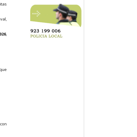
itas
val,
026
,
 que
 con