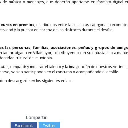
 de música o mensajes, que deberán aportarse en formato digital e
5 euros en premios
, distribuidos entre las distintas categorías, reconoci
reatividad y la puesta en escena de los disfraces durante el desfile.
as las personas, familias, asociaciones, peñas y grupos de amig
ión tan arraigada en Villamayor, contribuyendo con su entusiasmo a mant
dentidad cultural del municipio.
utar, compartir y mostrar el talento y la imaginación de nuestros vecinos,
umarse, ya sea participando en el concurso o acompañando el desfile.
en descargsrde en los siguientes enlaces:
Compartir:
Facebook
Twitter