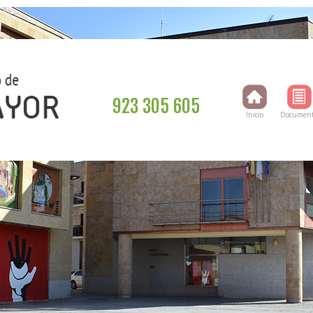
923 305 605
Inicio
Document