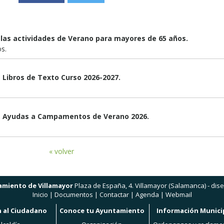
n las actividades de Verano para mayores de 65 años.
s.
de Libros de Texto Curso 2026-2027.
 de Ayudas a Campamentos de Verano 2026.
« volver
miento de Villamayor
Plaza de España, 4. Villamayor (Salamanca) -
dis
Inicio
|
Documentos
|
Contactar
|
Agenda
|
Webmail
 al Ciudadano
Conoce tu Ayuntamiento
Información Munici