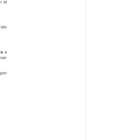
n el
endo
os
a
ener
 por