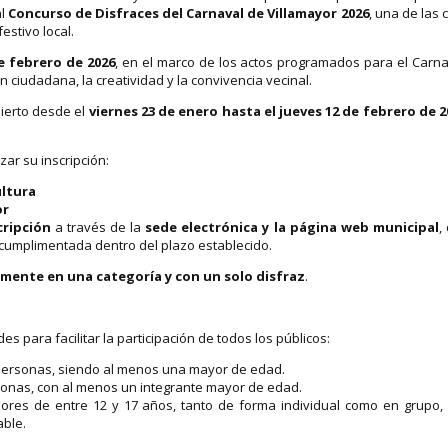
al
Concurso de Disfraces del Carnaval de Villamayor 2026
, una de las c
estivo local.
e febrero de 2026
, en el marco de los actos programados para el Carna
n ciudadana, la creatividad y la convivencia vecinal.
erto desde el
viernes 23 de enero hasta el jueves 12 de febrero de 2
ar su inscripción:
ultura
or
cripción
a través de la
sede electrónica y la página web municipal
,
umplimentada dentro del plazo establecido.
mente en una categoría y con un solo disfraz
.
s para facilitar la participación de todos los públicos:
 personas, siendo al menos una mayor de edad.
sonas, con al menos un integrante mayor de edad.
nores de entre 12 y 17 años, tanto de forma individual como en grupo,
able.