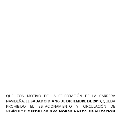
QUE CON MOTIVO DE LA CELEBRACIÓN DE LA CARRERA
NAVIDEÑA,
EL SABADO DIA 16 DE DICIEMBRE DE 2017
, QUEDA
PROHIBIDO EL ESTACIONAMIENTO Y CIRCULACIÓN DE
VEHÍCULOS
DESDE LAS 8.00 HORAS HASTA FINALIZACION
DEL EVENTO
EN LAS SIGUIENTES CALLES AFECTADAS POR
RECORRIDO ACTIVIDAD DEPORTIVA: