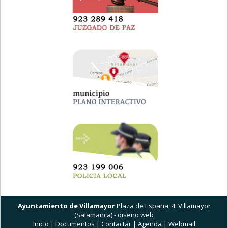
Ayuntamiento de Villamayor
Plaza de España, 4. Villamayor
(Salamanca) -
diseño web
Inicio
|
Documentos
|
Contactar
|
Agenda
|
Webmail