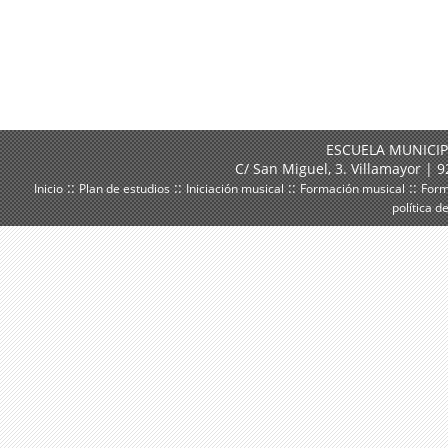
ESCUELA MUNICIP
C/ San Miguel, 3. Villamayor |
::
::
::
::
Inicio
Plan de estudios
Iniciación musical
Formación musical
Form
política d