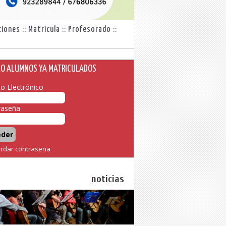
ciones
::
Matrícula
::
Profesorado
::
SO ALUMNOS YA MATRICULADOS
o Electrónico
raseña
ordar contraseña
noticias