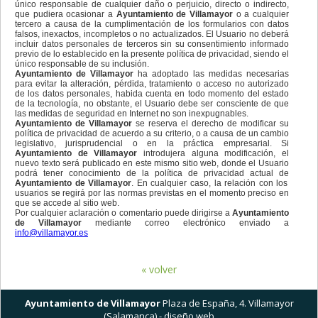
único responsable de cualquier daño o perjuicio, directo o indirecto,
que pudiera ocasionar a
Ayuntamiento de Villamayor
o a cualquier
tercero a causa de la cumplimentación de los formularios con datos
falsos, inexactos, incompletos o no actualizados. El Usuario no deberá
incluir datos personales de terceros sin su consentimiento informado
previo de lo establecido en la presente política de privacidad, siendo el
único responsable de su inclusión.
Ayuntamiento de Villamayor
ha adoptado las medidas necesarias
para evitar la alteración, pérdida, tratamiento o acceso no autorizado
de los datos personales, habida cuenta en todo momento del estado
de la tecnología, no obstante, el Usuario debe ser consciente de que
las medidas de seguridad en Internet no son inexpugnables.
Ayuntamiento de Villamayor
se reserva el derecho de modificar su
política de privacidad de acuerdo a su criterio, o a causa de un cambio
legislativo, jurisprudencial o en la práctica empresarial. Si
Ayuntamiento de Villamayor
introdujera alguna modificación, el
nuevo texto será publicado en este mismo sitio web, donde el Usuario
podrá tener conocimiento de la política de privacidad actual de
Ayuntamiento de Villamayor
. En cualquier caso, la relación con los
usuarios se regirá por las normas previstas en el momento preciso en
que se accede al sitio web.
Por cualquier aclaración o comentario puede dirigirse a
Ayuntamiento
de Villamayor
mediante correo electrónico enviado a
info@villamayor.es
« volver
Ayuntamiento de Villamayor
Plaza de España, 4. Villamayor
(Salamanca) -
diseño web