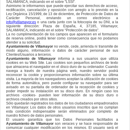
SALAMANCA
,
indicando en el sobre "LSSI".
Asimismo le informamos que puede ejercitar sus derechos de acceso,
rectificación, cancelación y oposición con arreglo a lo previsto en la
Ley Orgánica 15/1999, de 13 de diciembre, de Protección de Datos de
Carácter Personal, enviando un correo electrónico a
info@villamayor.es
o una carta junto con la fotocopia de su DNI, a la
siguiente dirección: Plaza de España, 4, 37185, Villamayor,
SALAMANCA, indicando en el sobre “Protección de datos”.
La no cumplimentación de los campos que aparecen en el formulario
de reserva online, podrá tener como consecuencia que no podamos
atender a su solicitud.
Ayuntamiento de Villamayor
no vende, cede, arrienda ni transmite de
modo alguno, información o datos de carácter personal de sus
Clientes/Usuarios a terceros.
Ayuntamiento de Villamayor
informa a sus usuarios que utiliza
cookies en su Web Site. Las cookies son pequeños archivos de texto
que almacena el navegador en el disco duro de su ordenador. Cuando
navega a través de nuestra página web, nuestro servidor podrá
reconocer la cookie y proporcionarnos información sobre su última
visita. La mayoría de los navegadores aceptan la utilización de cookies
de forma automática, pero puede configurar su navegador para ser
avisado en su pantalla de ordenador de la recepción de cookies y
poder impedir su instalación en su disco duro. En ningún caso los
archivos -cookies- pueden leer información de su disco duro o
archivos creados por otros sitios.
Sólo quedarán registrados los datos de los ciudadanos empadronados
en Villamayor. Los datos de otros usuarios inscritos que no cumplan
esta condición indispensable serán eliminados por completo de
nuestro fichero de datos personales.
El usuario garantiza que los Datos Personales facilitados a
Ayuntamiento de Villamayor
son veraces y se hace responsable de
comunicar cualquier modificación en los mismos. El usuario será el